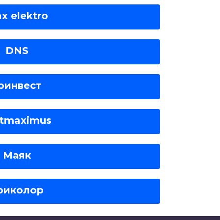
x elektro
DNS
ринвест
ltmaximus
Маяк
риколор