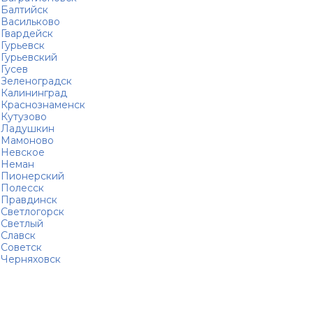
Балтийск
Васильково
Гвардейск
Гурьевск
Гурьевский
Гусев
Зеленоградск
Калининград
Краснознаменск
Кутузово
Ладушкин
Мамоново
Невское
Неман
Пионерский
Полесск
Правдинск
Светлогорск
Светлый
Славск
Советск
Черняховск