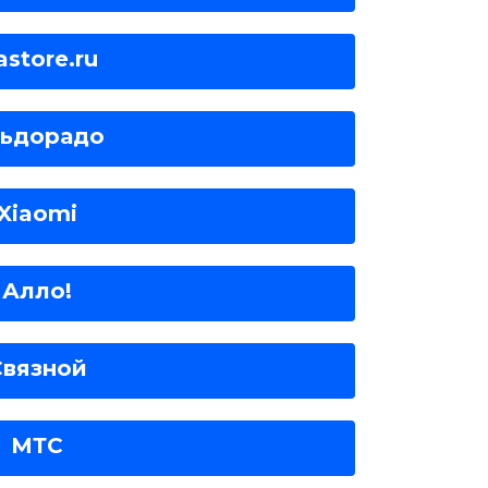
astore.ru
ьдорадо
Xiaomi
Алло!
Связной
МТС