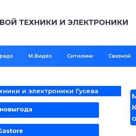
ВОЙ ТЕХНИКИ И ЭЛЕКТРОНИКИ
радо
М.Видео
Ситилинк
Связной
хники и электроники Гусева
хновыгода
Gastore