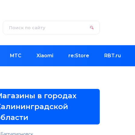
МТС
Xiaomi
re:Store
RBT.ru
Магазины в городах
Калининградской
области
Багратионовск