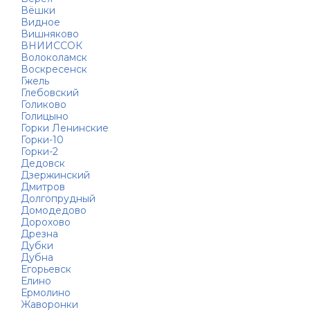
Вёшки
Видное
Вишняково
ВНИИССОК
Волоколамск
Воскресенск
Гжель
Глебовский
Голиково
Голицыно
Горки Ленинские
Горки-10
Горки-2
Дедовск
Дзержинский
Дмитров
Долгопрудный
Домодедово
Дорохово
Дрезна
Дубки
Дубна
Егорьевск
Елино
Ермолино
Жаворонки