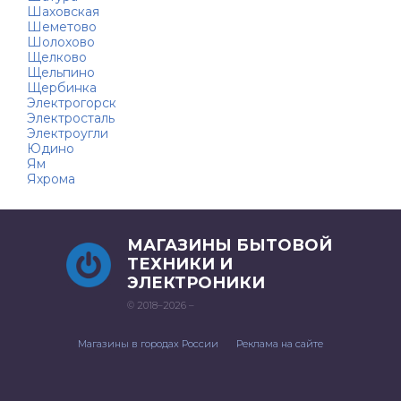
Шаховская
Шеметово
Шолохово
Щелково
Щельпино
Щербинка
Электрогорск
Электросталь
Электроугли
Юдино
Ям
Яхрома
МАГАЗИНЫ БЫТОВОЙ
ТЕХНИКИ И
ЭЛЕКТРОНИКИ
© 2018–2026 –
Магазины в городах России
Реклама на сайте