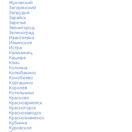
Жуковский
Загорянский
Запрудня
Зарайск
Заречье
Звенигород
Зеленоград
Ивантеевка
Ильинское
Истра
Калининец
Кашира
Клин
Коломна
Колюбакино
Конобеево
Коргашино
Королёв
Котельники
Красково
Красноармейск
Красногорск
Краснозаводск
Краснознаменск
Кубинка
Куровское