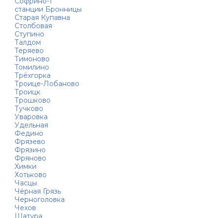
Софрино-1
станции Бронницы
Старая Купавна
Столбовая
Ступино
Талдом
Теряево
Тимоново
Томилино
Трёхгорка
Троице-Лобаново
Троицк
Трошково
Тучково
Уваровка
Удельная
Федино
Фрязево
Фрязино
Фряново
Химки
Хотьково
Часцы
Чёрная Грязь
Черноголовка
Чехов
Шатура