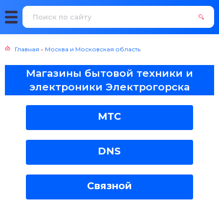
Главная
»
Москва и Московская область
Магазины бытовой техники и
электроники Электрогорска
МТС
DNS
Связной