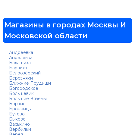
Магазины в городах Москвы И
Московской области
Андреевка
Апрелевка
Балашиха
Барвиха
Белоозёрский
Березняки
Ближние Прудищи
Богородское
Большевик
Большие Вязёмы
Борзые
Бронницы
Бутово
Быково
Васькино
Вербилки
Верея