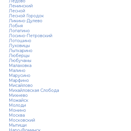
Лёдово
Ленинский
Лесной
Лесной Городок
Ликино-Дулево
Лобня
Лопатино
Лосино-Петровский
Лотошино
Луховицы
Лыткарино
Люберцы
Любучаны
Малаховка
Малино
Марусино
Марфино
Мисайлово
Михайловская Слобода
Михнево
Можайск
Молоди
Монино
Москва
Московский
Мытищи
Наро-Фоминск