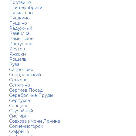
Протвино
Птицефабрики
Путилково
Пушкино
Пущино
Радужный
Развилка
Раменское
Растуново
Реутов
Ржавки
Рошаль
Руза
Сапроново
Свердловский
Селково
Селятино
Сергиев Посад
Серебряные Пруды
Серпухов
Слащёво
Случайный
Снегири
Совхоза имени Ленина
Солнечногорск
Софрино