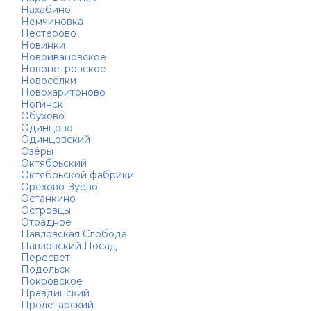
Нахабино
Немчиновка
Нестерово
Новинки
Новоивановское
Новопетровское
Новосёлки
Новохаритоново
Ногинск
Обухово
Одинцово
Одинцовский
Озёры
Октябрьский
Октябрьской фабрики
Орехово-Зуево
Останкино
Островцы
Отрадное
Павловская Слобода
Павловский Посад
Пересвет
Подольск
Покровское
Правдинский
Пролетарский