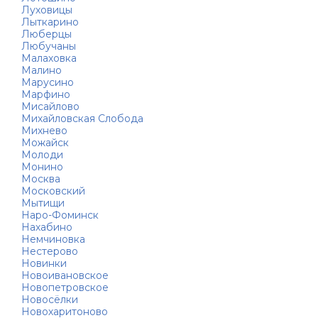
Луховицы
Лыткарино
Люберцы
Любучаны
Малаховка
Малино
Марусино
Марфино
Мисайлово
Михайловская Слобода
Михнево
Можайск
Молоди
Монино
Москва
Московский
Мытищи
Наро-Фоминск
Нахабино
Немчиновка
Нестерово
Новинки
Новоивановское
Новопетровское
Новосёлки
Новохаритоново