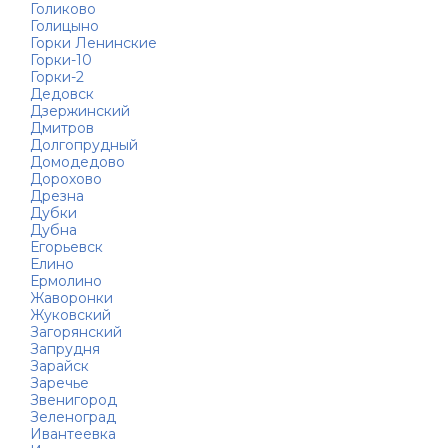
Голиково
Голицыно
Горки Ленинские
Горки-10
Горки-2
Дедовск
Дзержинский
Дмитров
Долгопрудный
Домодедово
Дорохово
Дрезна
Дубки
Дубна
Егорьевск
Елино
Ермолино
Жаворонки
Жуковский
Загорянский
Запрудня
Зарайск
Заречье
Звенигород
Зеленоград
Ивантеевка