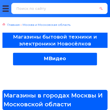
Главная
»
Москва и Московская область
Магазины бытовой техники и
электроники Новосёлков
МВидео
Магазины в городах Москвы И
Московской области