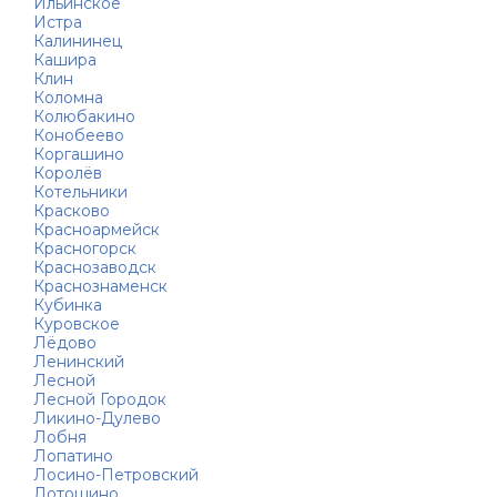
Ильинское
Истра
Калининец
Кашира
Клин
Коломна
Колюбакино
Конобеево
Коргашино
Королёв
Котельники
Красково
Красноармейск
Красногорск
Краснозаводск
Краснознаменск
Кубинка
Куровское
Лёдово
Ленинский
Лесной
Лесной Городок
Ликино-Дулево
Лобня
Лопатино
Лосино-Петровский
Лотошино