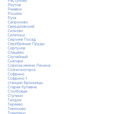
Растуново
Реутов
Ржавки
Рошаль
Руза
Сапроново
Свердловский
Селково
Селятино
Сергиев Посад
Серебряные Пруды
Серпухов
Слащёво
Случайный
Снегири
Совхоза имени Ленина
Солнечногорск
Софрино
Софрино-1
станции Бронницы
Старая Купавна
Столбовая
Ступино
Талдом
Теряево
Тимоново
Томилино