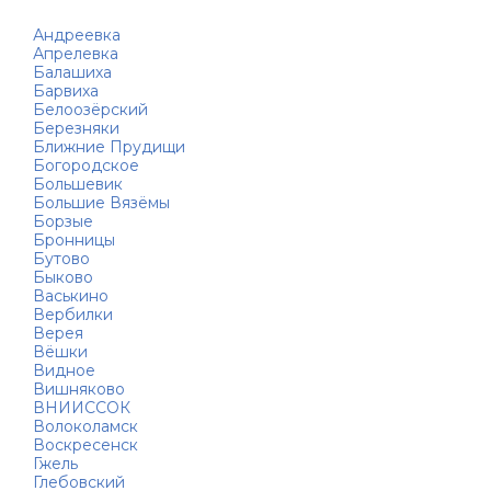
Андреевка
Апрелевка
Балашиха
Барвиха
Белоозёрский
Березняки
Ближние Прудищи
Богородское
Большевик
Большие Вязёмы
Борзые
Бронницы
Бутово
Быково
Васькино
Вербилки
Верея
Вёшки
Видное
Вишняково
ВНИИССОК
Волоколамск
Воскресенск
Гжель
Глебовский