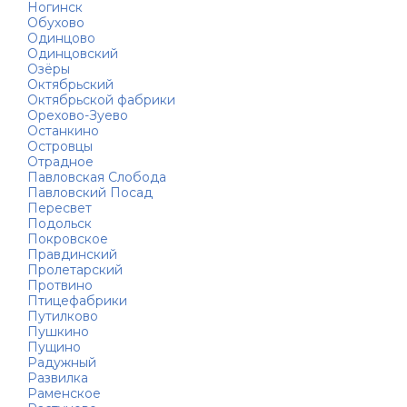
Ногинск
Обухово
Одинцово
Одинцовский
Озёры
Октябрьский
Октябрьской фабрики
Орехово-Зуево
Останкино
Островцы
Отрадное
Павловская Слобода
Павловский Посад
Пересвет
Подольск
Покровское
Правдинский
Пролетарский
Протвино
Птицефабрики
Путилково
Пушкино
Пущино
Радужный
Развилка
Раменское