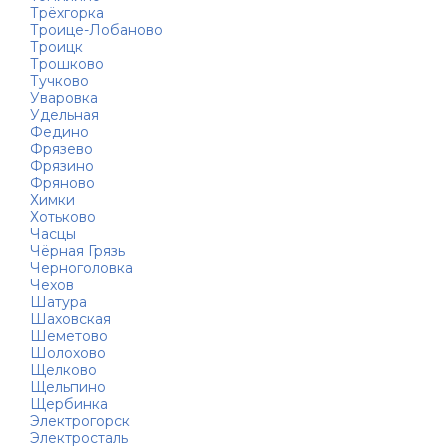
Трёхгорка
Троице-Лобаново
Троицк
Трошково
Тучково
Уваровка
Удельная
Федино
Фрязево
Фрязино
Фряново
Химки
Хотьково
Часцы
Чёрная Грязь
Черноголовка
Чехов
Шатура
Шаховская
Шеметово
Шолохово
Щелково
Щельпино
Щербинка
Электрогорск
Электросталь