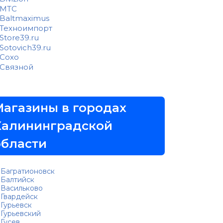
МТС
Baltmaximus
Техноимпорт
Store39.ru
Sotovich39.ru
Сохо
Связной
Магазины в городах
Калининградской
области
Багратионовск
Балтийск
Васильково
Гвардейск
Гурьевск
Гурьевский
Гусев