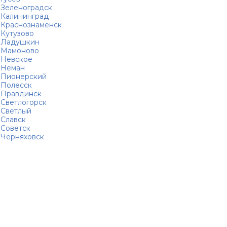
Зеленоградск
Калининград
Краснознаменск
Кутузово
Ладушкин
Мамоново
Невское
Неман
Пионерский
Полесск
Правдинск
Светлогорск
Светлый
Славск
Советск
Черняховск