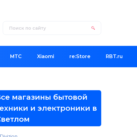
МТС
Xiaomi
re:Store
RBT.ru
Все магазины бытовой
техники и электроники в
Светлом
Divizion